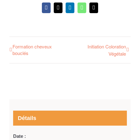
Facebook
X
LinkedIn
WhatsApp
Email
Formation cheveux
Initiation Coloration
bouclés
Végétale
Détails
Date :