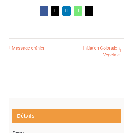
Facebook
X
LinkedIn
WhatsApp
Email
Massage crânien
Initiation Coloration
Végétale
Détails
Date :